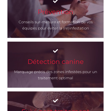
Prévention
Prévention
> Découvrir
Conseils sur-mesure et formation de vos
équipes pour éviter la (ré)infestation
Détection canine
Détection canine
> Découvrir
Marquage précis des zones infestées pour un
traitement optimal
Suivi post traitement