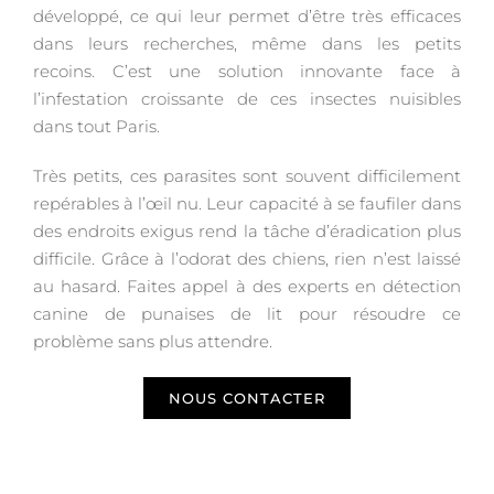
développé, ce qui leur permet d’être très efficaces
dans leurs recherches, même dans les petits
recoins. C’est une solution innovante face à
l’infestation croissante de ces insectes nuisibles
dans tout Paris.
Très petits, ces parasites sont souvent difficilement
repérables à l’œil nu. Leur capacité à se faufiler dans
des endroits exigus rend la tâche d’éradication plus
difficile. Grâce à l’odorat des chiens, rien n’est laissé
au hasard. Faites appel à des experts en détection
canine de punaises de lit pour résoudre ce
problème sans plus attendre.
NOUS CONTACTER