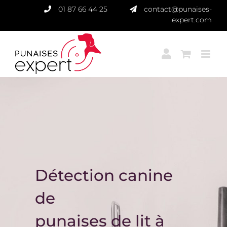
Passer
01 87 66 44 25
contact@punaises-
au
expert.com
contenu
Détection canine
de
punaises de lit à