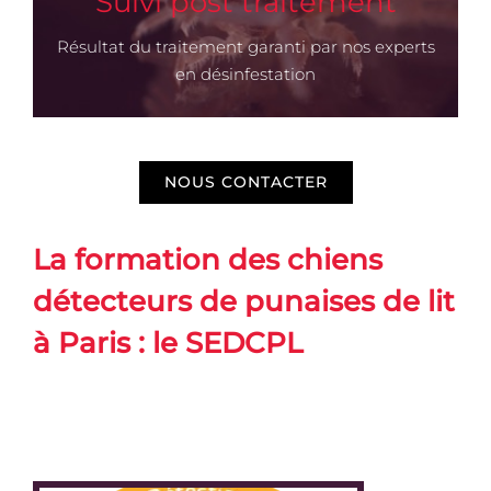
Suivi post traitement
> Découvrir
Résultat du traitement garanti par nos experts
en désinfestation
NOUS CONTACTER
La formation des chiens
dé
t
ecteurs de punaises de lit
à Paris : le SEDCPL