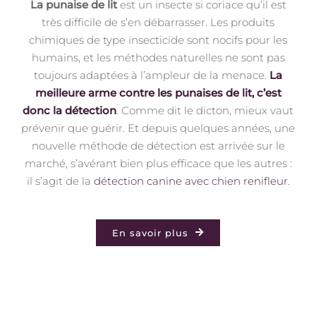
La punaise de lit
est un insecte si coriace qu’il est
très difficile de s’en débarrasser. Les produits
chimiques de type insecticide sont nocifs pour les
humains, et les méthodes naturelles ne sont pas
toujours adaptées à l’ampleur de la menace.
La
meilleure arme contre les punaises de lit, c’est
donc la détection
. Comme dit le dicton, mieux vaut
prévenir que guérir. Et depuis quelques années, une
nouvelle méthode de détection est arrivée sur le
marché, s’avérant bien plus efficace que les autres :
il s’agit de la
détection canine avec chien renifleur
.
En savoir plus
Le chien renifleur, votre