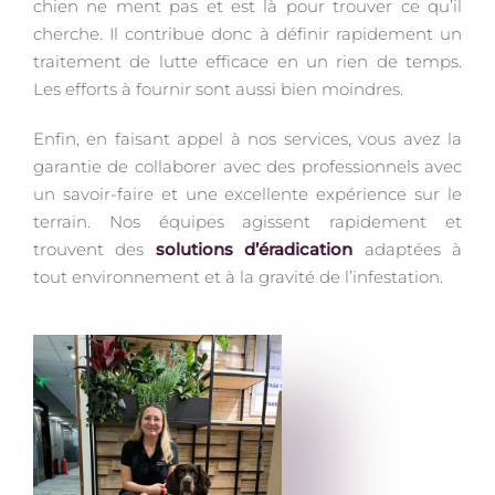
chien ne ment pas et est là pour trouver ce qu’il
cherche. Il contribue donc à définir rapidement un
traitement de lutte efficace en un rien de temps.
Les efforts à fournir sont aussi bien moindres.
Enfin, en faisant appel à nos services, vous avez la
garantie de collaborer avec des professionnels avec
un savoir-faire et une excellente expérience sur le
terrain. Nos équipes agissent rapidement et
trouvent des
solutions d’éradication
adaptées à
tout environnement et à la gravité de l’infestation.