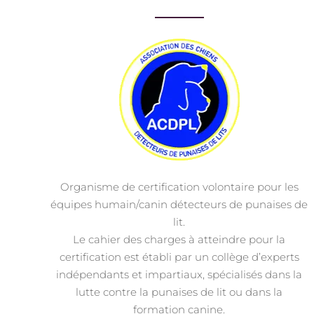
Organisme de certification volontaire pour les
équipes humain/canin détecteurs de punaises de
lit.
Le cahier des charges à atteindre pour la
certification est établi par un collège d’experts
indépendants et impartiaux, spécialisés dans la
lutte contre la punaises de lit ou dans la
formation canine.