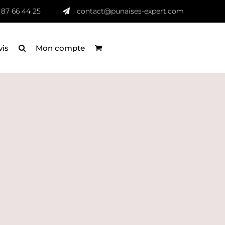
 87 66 44 25
contact@punaises-expert.com
vis
Mon compte