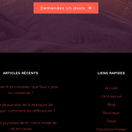
Demandez un devis
ARTICLES RÉCENTS
LIENS RAPIDES
e lit et meubles : que faut-il jeter
Accueil
ou conserver ?
L’entreprise
Blog
 de punaise de lit et piqûre de
ue : comment les différencier ?
Boutique
Devis
s punaises de lit : notre mode de
vie en cause
Parutions Presse