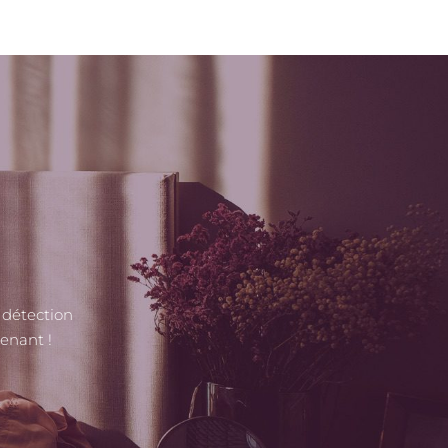
 détection
enant !