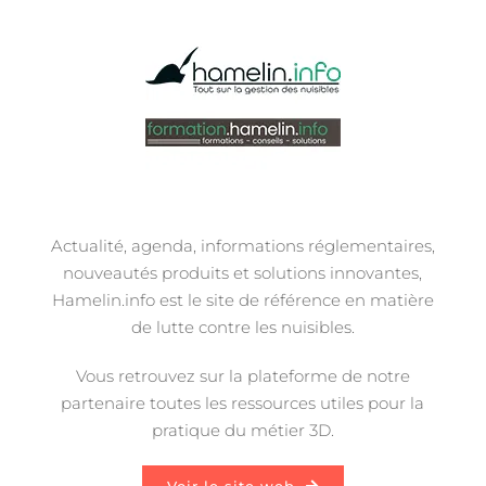
Actualité, agenda, informations réglementaires,
nouveautés produits et solutions innovantes,
Hamelin.info est le site de référence en matière
de lutte contre les nuisibles.
Vous retrouvez sur la plateforme de notre
partenaire toutes les ressources utiles pour la
pratique du métier 3D.