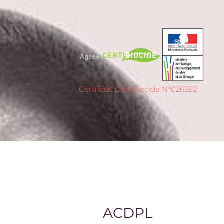
Certificat Certibiocide N°026592
ACDPL