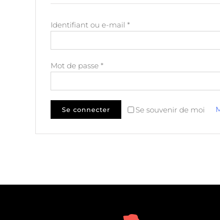
Obligatoire
Identifiant ou e-mail
*
Obligatoire
Mot de passe
*
M
Se souvenir de moi
Se connecter