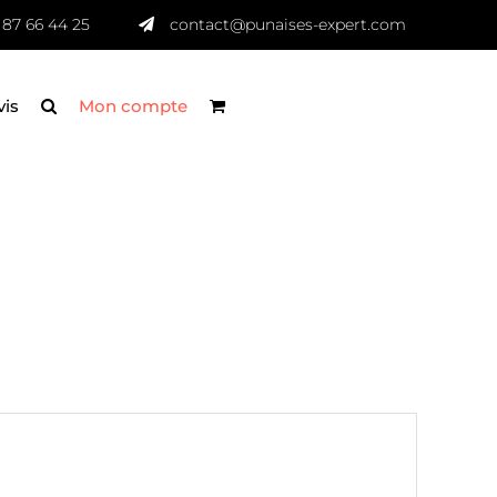
 87 66 44 25
contact@punaises-expert.com
vis
Mon compte