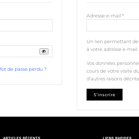
Obliga
Adresse e-mail
*
Un lien permettant de
à votre adresse e-mail.
Vos données personnel
ot de passe perdu ?
cours de votre visite d
d’autres raisons décri
S’inscrire
ARTICLES RÉCENTS
LIENS RAPIDES