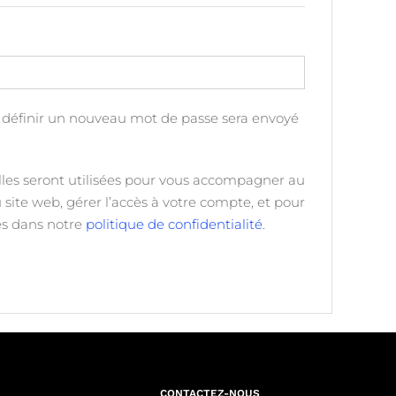
toire
 définir un nouveau mot de passe sera envoyé
les seront utilisées pour vous accompagner au
u site web, gérer l’accès à votre compte, et pour
tes dans notre
politique de confidentialité
.
CONTACTEZ-NOUS