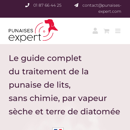
Passer
01 87 66 44 25
contact@punaises-
au
expert.com
contenu
Le guide complet
du traitement de la
punaise de lits,
sans chimie, par vapeur
sèche et terre de diatomée