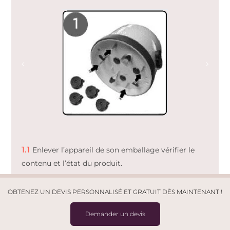
1.1
Enlever l’appareil de son emballage vérifier le
contenu et l’état du produit.
1.2
Monter les roues pivotantes situées au bas de
OBTENEZ UN DEVIS PERSONNALISÉ ET GRATUIT DÈS MAINTENANT !
l’appareil en exerçant une pression
(1)
.
Demander un devis
1.3
Dévisser le bouchon de sécurité
(2)
et remplir la