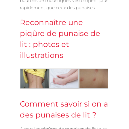
boutons de moustiques s’estompent plus
rapidement que ceux des punaises.
Reconnaître une
piqûre de punaise de
lit : photos et
illustrations
Comment savoir si on a
des punaises de lit ?
A part les
piqûres de punaises de lit
(que