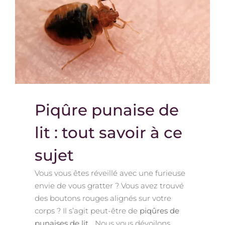
Piqûre punaise de
lit : tout savoir à ce
sujet
Vous vous êtes réveillé avec une furieuse
envie de vous gratter ? Vous avez trouvé
des boutons rouges alignés sur votre
corps ? Il s’agit peut-être de
piqûres de
punaises de lit
… Nous vous dévoilons