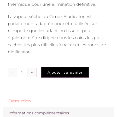
thermique pour une élimination définitive.
La vapeur sèche du Cimex Eradicator est
parfaitement adaptée pour être utilisée sur
n’importe quelle surface ou tissu et peut
également être dirigée dans les coins les plus
cachés, les plus difficiles à traiter et les zones de
nidification.
Ajouter au panier
quantité
de
Appareil
vapeur
Description
punaise
-
Informations complémentaires
Polti