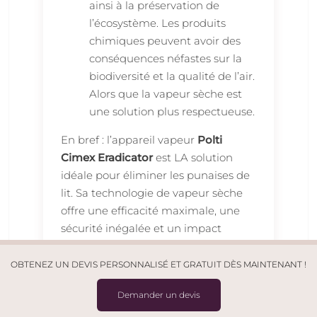
ainsi à la préservation de
l’écosystème. Les produits
chimiques peuvent avoir des
conséquences néfastes sur la
biodiversité et la qualité de l’air.
Alors que la vapeur sèche est
une solution plus respectueuse.
En bref : l’appareil vapeur
Polti
Cimex Eradicator
est LA solution
idéale pour éliminer les punaises de
lit. Sa technologie de vapeur sèche
offre une efficacité maximale, une
sécurité inégalée et un impact
environnemental réduit. Alors, optez
pour l’efficacité, la sécurité et le
OBTENEZ UN DEVIS PERSONNALISÉ ET GRATUIT DÈS MAINTENANT !
respect de l’environnement : achetez
Demander un devis
l’appareil vapeur punaise
Polti
Cimex Eradicator
dès maintenant et