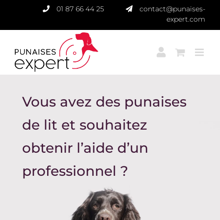
Passer
01 87 66 44 25
contact@punaises-
au
expert.com
contenu
Vous avez des punaises
de lit et souhaitez
obtenir l’aide d’un
professionnel ?