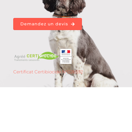
Demandez un devis
Certificat Certibiocide N°026592
Détection de punaises
de lit à
Alès – 30 (Occitanie)