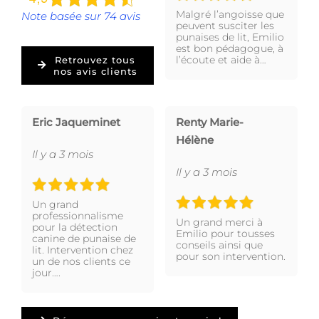
Malgré l’angoisse que
Note basée sur 74 avis
peuvent susciter les
punaises de lit, Emilio
est bon pédagogue, à
l’écoute et aide à…
Retrouvez tous
nos avis clients
Eric Jaqueminet
Renty Marie-
Hélène
Il y a 3 mois
Il y a 3 mois
Un grand
professionnalisme
Un grand merci à
pour la détection
Emilio pour tousses
canine de punaise de
conseils ainsi que
lit. Intervention chez
pour son intervention.
un de nos clients ce
jour….