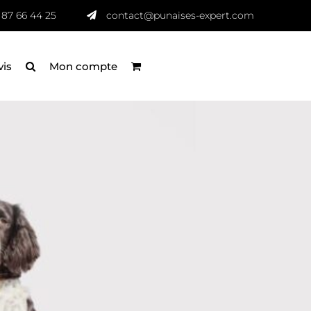
 87 66 44 25
contact@punaises-expert.com
vis
Mon compte