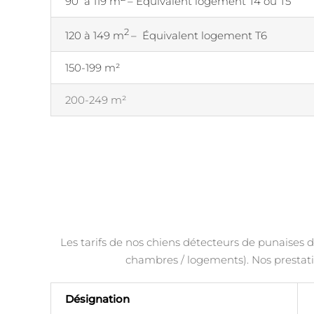
90 à 119 m
– Équivalent logement T4 ou T5
2
120 à 149 m
– Équivalent logement T6
150-199 m²
200-249 m²
Les tarifs de nos chiens détecteurs de punaises de
chambres / logements). Nos prestati
Désignation