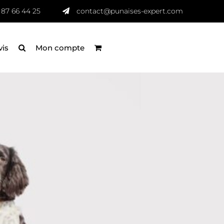
 87 66 44 25
contact@punaises-expert.com
vis
Mon compte