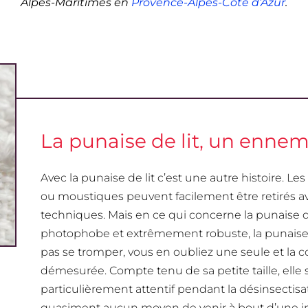
Alpes-Maritimes en
Provence-Alpes-Côte d’Azur
.
La punaise de lit, un ennemi
Avec la punaise de lit c’est une autre histoire. Les
ou moustiques peuvent facilement être retirés a
techniques. Mais en ce qui concerne la punaise de
photophobe et extrêmement robuste, la punaise de 
pas se tromper, vous en oubliez une seule et la c
démesurée. Compte tenu de sa petite taille, elle se
particulièrement attentif pendant la désinsectisat
quasiment aucun moyen de venir à bout d’une infe