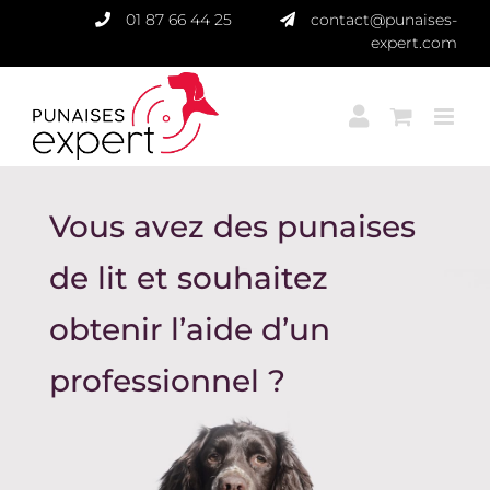
Passer
01 87 66 44 25
contact@punaises-
au
expert.com
contenu
Vous avez des punaises
de lit et souhaitez
obtenir l’aide d’un
professionnel ?