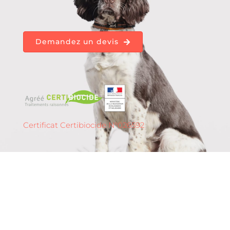
Demandez un devis
Certificat Certibiocide N°026592
Détection de punaises
de lit à
Châteauroux – 36