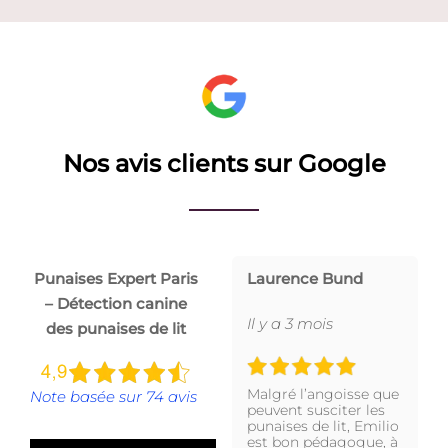
Nos avis clients sur Google
Punaises Expert Paris
Laurence Bund
– Détection canine
Il y a 3 mois
des punaises de lit
Malgré l’angoisse que
Note basée sur 74 avis
peuvent susciter les
punaises de lit, Emilio
est bon pédagogue, à