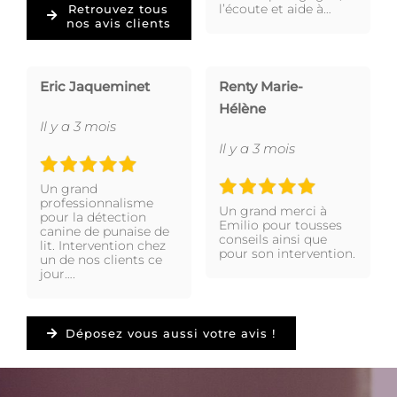
l’écoute et aide à…
Retrouvez tous
nos avis clients
Eric Jaqueminet
Renty Marie-
Hélène
Il y a 3 mois
Il y a 3 mois
Un grand
professionnalisme
Un grand merci à
pour la détection
Emilio pour tousses
canine de punaise de
conseils ainsi que
lit. Intervention chez
pour son intervention.
un de nos clients ce
jour….
Déposez vous aussi votre avis !