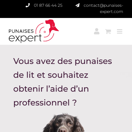
Passer
01 87 66 44 25
contact@punaises-
au
expert.com
contenu
Vous avez des punaises
de lit et souhaitez
obtenir l’aide d’un
professionnel ?