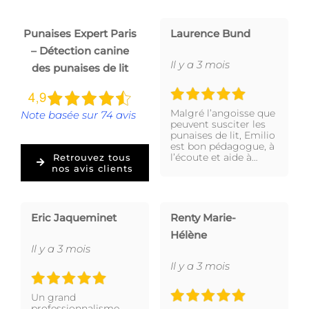
Punaises Expert Paris
Laurence Bund
– Détection canine
Il y a 3 mois
des punaises de lit
Malgré l’angoisse que
Note basée sur 74 avis
peuvent susciter les
punaises de lit, Emilio
est bon pédagogue, à
l’écoute et aide à…
Retrouvez tous
nos avis clients
Eric Jaqueminet
Renty Marie-
Hélène
Il y a 3 mois
Il y a 3 mois
Un grand
professionnalisme