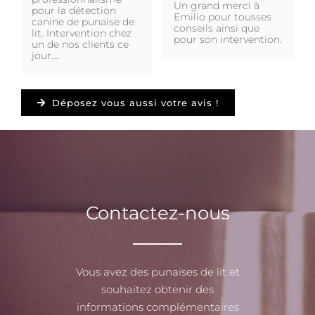
Un grand merci à
pour la détection
Emilio pour tousses
canine de punaise de
conseils ainsi que
lit. Intervention chez
pour son intervention.
un de nos clients ce
jour….
Déposez vous aussi votre avis !
Contactez-nous
Vous avez des punaises de lit et
souhaitez obtenir des
informations complémentaires