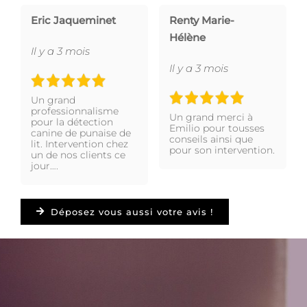
Eric Jaqueminet
Renty Marie-
Hélène
Il y a 3 mois
Il y a 3 mois
Un grand
professionnalisme
Un grand merci à
pour la détection
Emilio pour tousses
canine de punaise de
conseils ainsi que
lit. Intervention chez
pour son intervention.
un de nos clients ce
jour….
Déposez vous aussi votre avis !