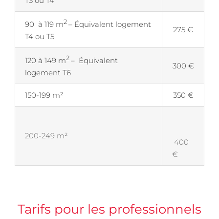
T3 ou T4
2
90 à 119 m
– Équivalent logement
275 €
T4 ou T5
2
120 à 149 m
– Équivalent
300 €
logement T6
150-199 m²
350 €
200-249 m²
400
€
Tarifs pour les professionnels