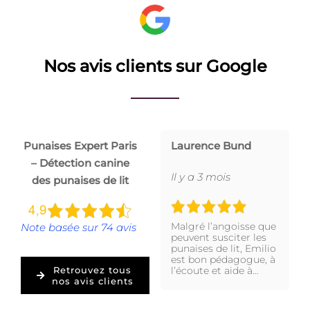
Nos avis clients sur Google
Punaises Expert Paris
Laurence Bund
– Détection canine
Il y a 3 mois
des punaises de lit
Malgré l’angoisse que
Note basée sur 74 avis
peuvent susciter les
punaises de lit, Emilio
est bon pédagogue, à
l’écoute et aide à…
Retrouvez tous
nos avis clients