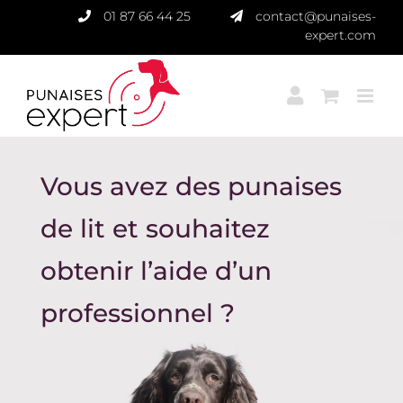
Passer
01 87 66 44 25
contact@punaises-
au
expert.com
contenu
Vous avez des punaises
de lit et souhaitez
obtenir l’aide d’un
professionnel ?