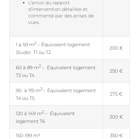
L’envoi du rapport
d’intervention détaillée et
commenté par des prises de
vues.
2
1 à 59 m
– Équivalent logement
200 €
Studio T1 ou T2
2
60 à 89 m
– Équivalent logement
250 €
T3 ou T4
2
90 à 119 m
– Équivalent logement
275 €
T4 ou T5
2
120 à 149 m
– Équivalent
300 €
logement T6
150-199 m²
350 €