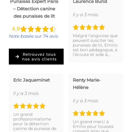
Punaises Expert Paris
Laurence Bund
– Détection canine
Il y a 3 mois
des punaises de lit
Malgré l’angoisse que
Note basée sur 74 avis
peuvent susciter les
punaises de lit, Emilio
est bon pédagogue, à
l’écoute et aide à…
Retrouvez tous
nos avis clients
Eric Jaqueminet
Renty Marie-
Hélène
Il y a 3 mois
Il y a 3 mois
Un grand
professionnalisme
Un grand merci à
pour la détection
Emilio pour tousses
canine de punaise de
conseils ainsi que