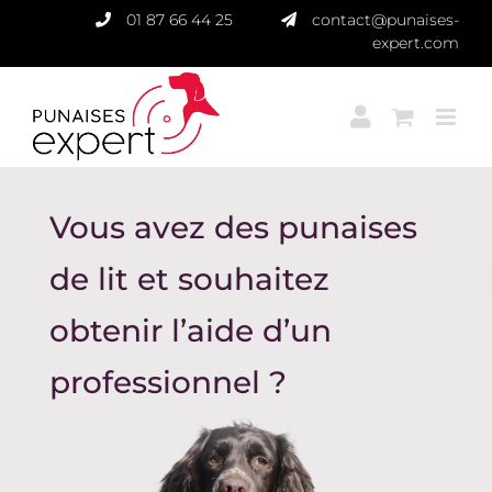
Passer
01 87 66 44 25
contact@punaises-
au
expert.com
contenu
Vous avez des punaises
de lit et souhaitez
obtenir l’aide d’un
professionnel ?