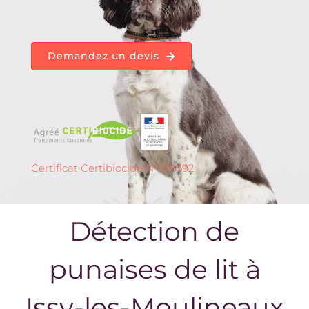
Demandez un devis
Certificat Certibiocide N°026592
Détection de
punaises de lit à
Issy-les-Moulineaux