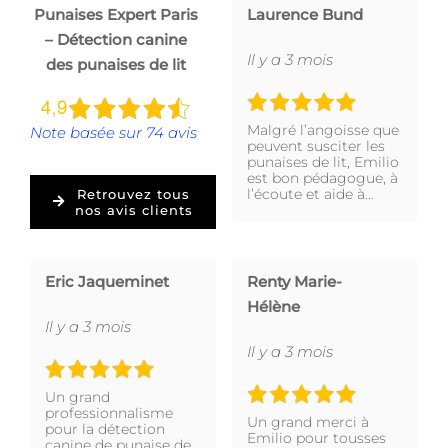
Punaises Expert Paris
Laurence Bund
– Détection canine
Il y a 3 mois
des punaises de lit
Malgré l’angoisse que
Note basée sur 74 avis
peuvent susciter les
punaises de lit, Emilio
est bon pédagogue, à
l’écoute et aide à…
Retrouvez tous
nos avis clients
Eric Jaqueminet
Renty Marie-
Hélène
Il y a 3 mois
Il y a 3 mois
Un grand
professionnalisme
Un grand merci à
pour la détection
Emilio pour tousses
canine de punaise de