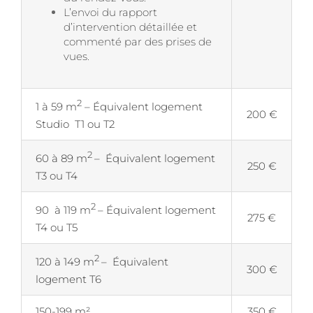
L’envoi du rapport
d’intervention détaillée et
commenté par des prises de
vues.
2
1 à 59 m
– Équivalent logement
200 €
Studio T1 ou T2
2
60 à 89 m
– Équivalent logement
250 €
T3 ou T4
2
90 à 119 m
– Équivalent logement
275 €
T4 ou T5
2
120 à 149 m
– Équivalent
300 €
logement T6
150-199 m²
350 €