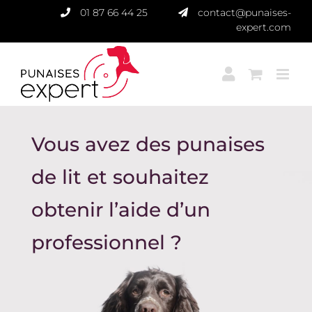
Passer
01 87 66 44 25
contact@punaises-
au
expert.com
contenu
Vous avez des punaises
de lit et souhaitez
obtenir l’aide d’un
professionnel ?