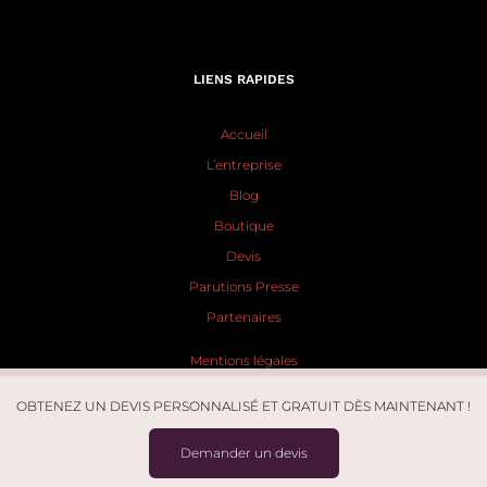
LIENS RAPIDES
Accueil
L’entreprise
Blog
Boutique
Devis
Parutions Presse
Partenaires
Mentions légales
Politique de confidentialité
OBTENEZ UN DEVIS PERSONNALISÉ ET GRATUIT DÈS MAINTENANT !
> Mon compte
Demander un devis