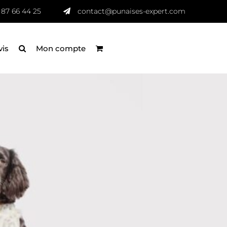
 87 66 44 25
contact@punaises-expert.com
vis
Mon compte