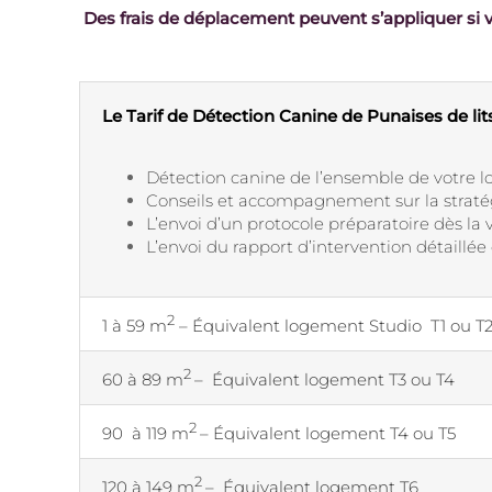
Des frais de déplacement peuvent s’appliquer si v
Le Tarif de Détection Canine de Punaises de li
Détection canine de l’ensemble de votre 
Conseils et accompagnement sur la straté
L’envoi d’un protocole préparatoire dès la 
L’envoi du rapport d’intervention détaillé
2
1 à 59 m
– Équivalent logement Studio T1 ou T
2
60 à 89 m
– Équivalent logement T3 ou T4
2
90 à 119 m
– Équivalent logement T4 ou T5
2
120 à 149 m
– Équivalent logement T6