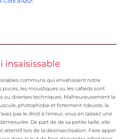
s-Côte d’Azur
.
 insaisissable
désirables communs qui envahissent notre
les puces, les moustiques ou les cafards sont
ts ou diverses techniques. Malheureusement la
nuscule, photophobe et fortement robuste, la
avez pas le droit à l’erreur, vous en laissez une
 démesurée. De part de de sa petite taille, elle
t attentif lors de la désinsectisation. Faire appel
cace dans le but de faire disparaitre infestation