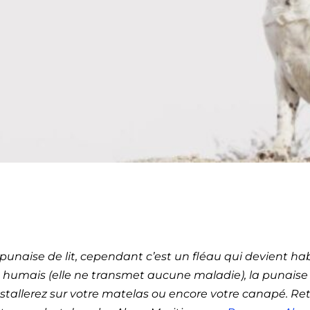
ection de punaises de l
– 60 (Provence-Alpes-C
punaise de lit, cependant c’est un fléau qui devient ha
s humais (elle ne transmet aucune maladie), la punaise d
allerez sur votre matelas ou encore votre canapé. Retr