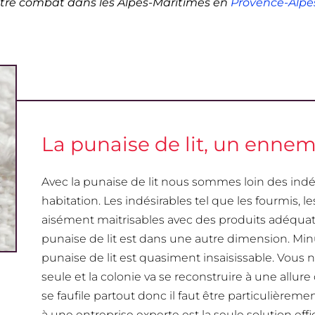
tre combat dans les Alpes-Maritimes en
Provence-Alpe
La punaise de lit, un ennemi
Avec la punaise de lit nous sommes loin des in
habitation. Les indésirables tel que les fourmis, 
aisément maitrisables avec des produits adéqua
punaise de lit est dans une autre dimension. Mi
punaise de lit est quasiment insaisissable. Vous n’
seule et la colonie va se reconstruire à une allure
se faufile partout donc il faut être particulièremen
à une entreprise experte est la seule solution effi