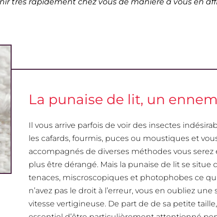
nir très rapidement chez vous de manière à vous en aff
La punaise de lit, un ennemi
Il vous arrive parfois de voir des insectes indé
les cafards, fourmis, puces ou moustiques et vou
accompagnés de diverses méthodes vous serez e
plus être dérangé. Mais la punaise de lit se situ
tenaces, miscroscopiques et photophobes ce qui 
n’avez pas le droit à l’erreur, vous en oubliez une
vitesse vertigineuse. De part de de sa petite taille, 
essentiel d’être particulièrement attentionné pen