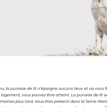
ection de punaises de l
e Havre – 76 (Normandi
u, la punaise de lit n’épargne aucuns lieux et va vous f
ogement, vous pouvez être atteint. La punaise de lit se 
maines plus tard. Vous êtes présent dans la Seine-Mar