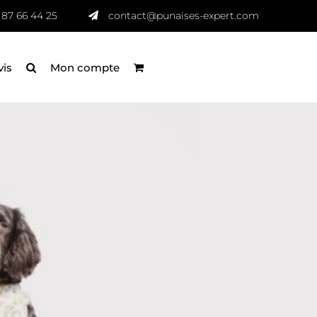
 87 66 44 25
contact@punaises-expert.com
vis
Mon compte