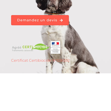
Demandez un devis
Certificat Certibiocide N°026592
Détection de punaises
de lit à
Mulhouse – 68 (Grand