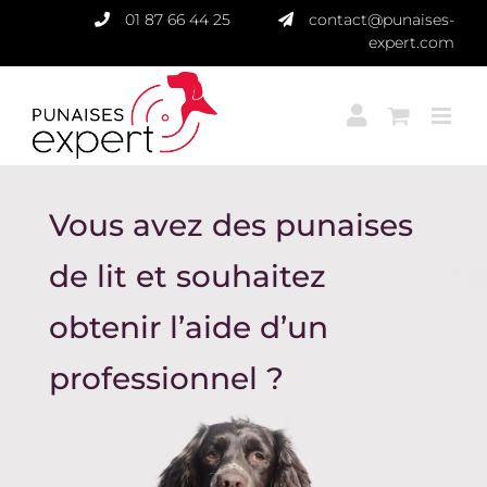
Passer
01 87 66 44 25
contact@punaises-
au
expert.com
contenu
Vous avez des punaises
de lit et souhaitez
obtenir l’aide d’un
professionnel ?