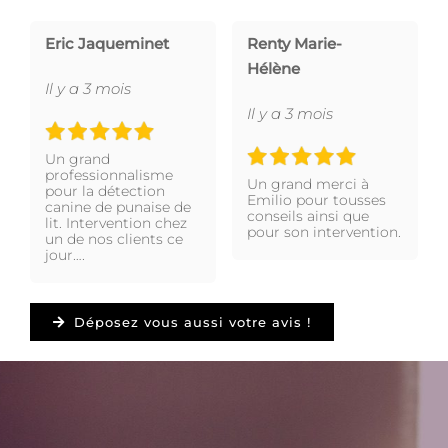
Eric Jaqueminet
Renty Marie-
Hélène
Il y a 3 mois
Il y a 3 mois
Un grand
professionnalisme
Un grand merci à
pour la détection
Emilio pour tousses
canine de punaise de
conseils ainsi que
lit. Intervention chez
pour son intervention.
un de nos clients ce
jour….
Déposez vous aussi votre avis !