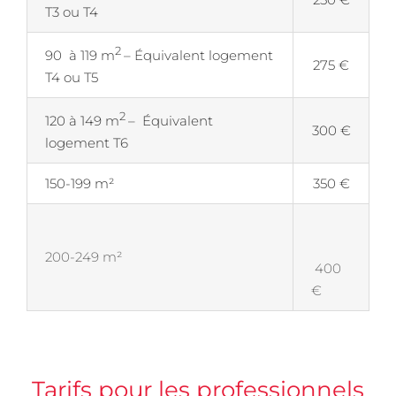
T3 ou T4
2
90 à 119 m
– Équivalent logement
275 €
T4 ou T5
2
120 à 149 m
– Équivalent
300 €
logement T6
150-199 m²
350 €
200-249 m²
400
€
Tarifs pour les professionnels