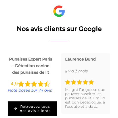
Nos avis clients sur Google
Punaises Expert Paris
Laurence Bund
– Détection canine
Il y a 3 mois
des punaises de lit
Malgré l’angoisse que
Note basée sur 74 avis
peuvent susciter les
punaises de lit, Emilio
est bon pédagogue, à
l’écoute et aide à…
Retrouvez tous
nos avis clients