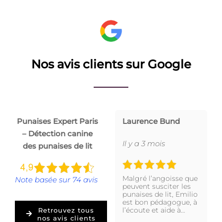
Nos avis clients sur Google
Punaises Expert Paris
Laurence Bund
– Détection canine
Il y a 3 mois
des punaises de lit
Malgré l’angoisse que
Note basée sur 74 avis
peuvent susciter les
punaises de lit, Emilio
est bon pédagogue, à
l’écoute et aide à…
Retrouvez tous
nos avis clients