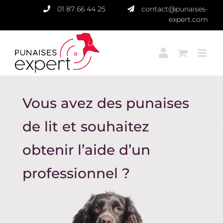
Passer
01 87 66 44 25
contact@punaises-
au
expert.com
contenu
Vous avez des punaises
de lit et souhaitez
obtenir l’aide d’un
professionnel ?