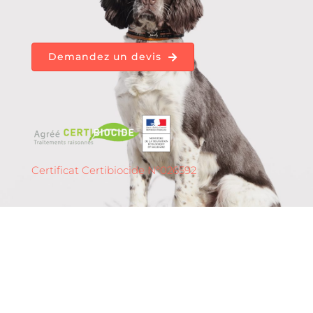
Demandez un devis
Certificat Certibiocide N°026592
Détection de punaises
de lit à
Nancy – 54 (Grand Est)