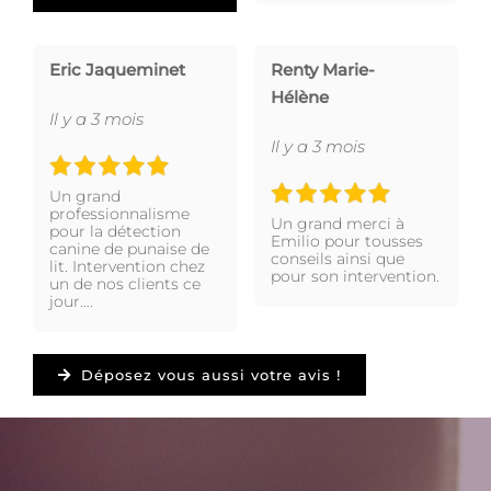
Eric Jaqueminet
Renty Marie-
Hélène
Il y a 3 mois
Il y a 3 mois
Un grand
professionnalisme
Un grand merci à
pour la détection
Emilio pour tousses
canine de punaise de
conseils ainsi que
lit. Intervention chez
pour son intervention.
un de nos clients ce
jour….
Déposez vous aussi votre avis !