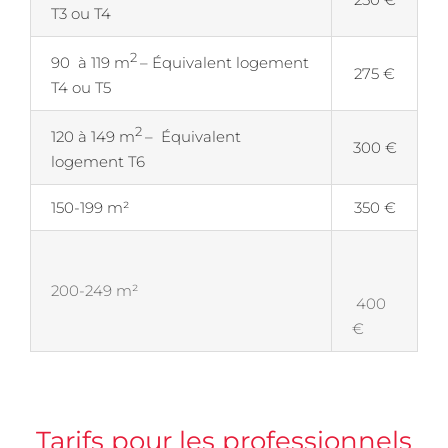
T3 ou T4
2
90 à 119 m
– Équivalent logement
275 €
T4 ou T5
2
120 à 149 m
– Équivalent
300 €
logement T6
150-199 m²
350 €
200-249 m²
400
€
Tarifs pour les professionnels