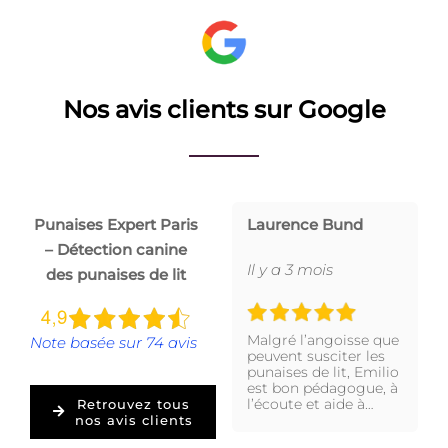
Nos avis clients sur Google
Punaises Expert Paris
Laurence Bund
– Détection canine
Il y a 3 mois
des punaises de lit
Malgré l’angoisse que
Note basée sur 74 avis
peuvent susciter les
punaises de lit, Emilio
est bon pédagogue, à
l’écoute et aide à…
Retrouvez tous
nos avis clients