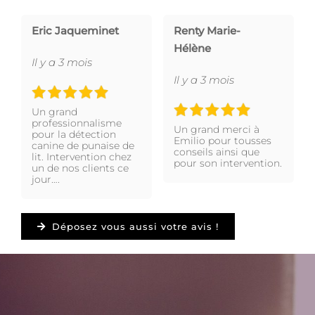
Eric Jaqueminet
Renty Marie-
Hélène
Il y a 3 mois
Il y a 3 mois
Un grand
professionnalisme
Un grand merci à
pour la détection
Emilio pour tousses
canine de punaise de
conseils ainsi que
lit. Intervention chez
pour son intervention.
un de nos clients ce
jour….
Déposez vous aussi votre avis !