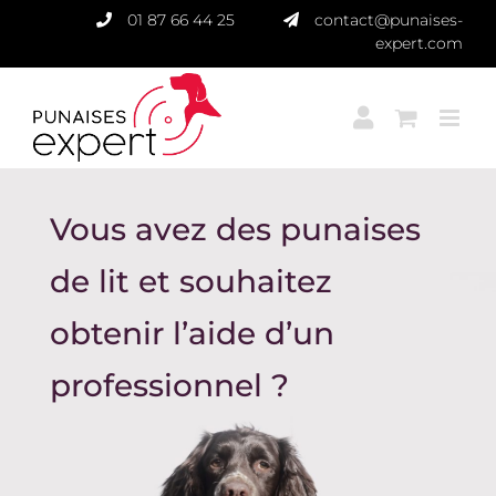
Passer
01 87 66 44 25
contact@punaises-
au
expert.com
contenu
Vous avez des punaises
de lit et souhaitez
obtenir l’aide d’un
professionnel ?