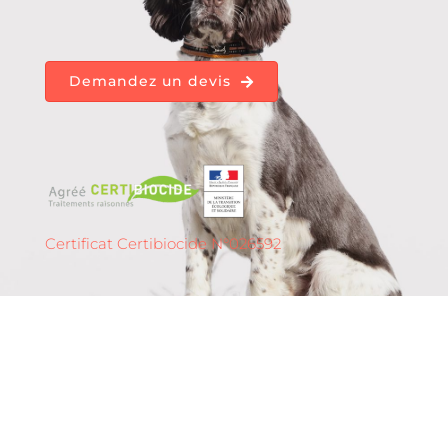
Demandez un devis
Certificat Certibiocide N°026592
Détection de punaises
de lit à
Orléans – 45 (Centre-Val