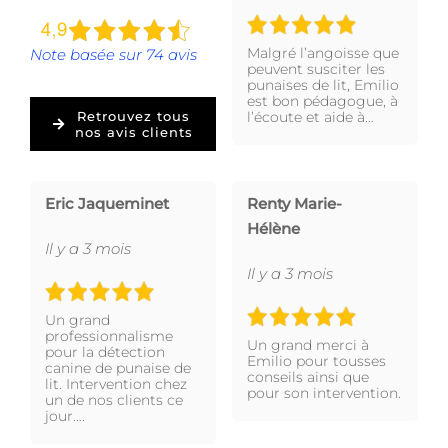
Malgré l’angoisse que
Note basée sur 74 avis
peuvent susciter les
punaises de lit, Emilio
est bon pédagogue, à
l’écoute et aide à…
Retrouvez tous
nos avis clients
Eric Jaqueminet
Renty Marie-
Hélène
Il y a 3 mois
Il y a 3 mois
Un grand
professionnalisme
Un grand merci à
pour la détection
Emilio pour tousses
canine de punaise de
conseils ainsi que
lit. Intervention chez
pour son intervention.
un de nos clients ce
jour….