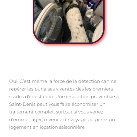
Oui. C’est même la force de la détection canine :
repérer les punaises vivantes dès les premiers
stades d’infestation. Une inspection préventive à
Saint-Denis peut vous faire économiser un
traitement complet, surtout si vous venez
d’emménager, revenez de voyage ou gérez un
logement en location saisonnière.