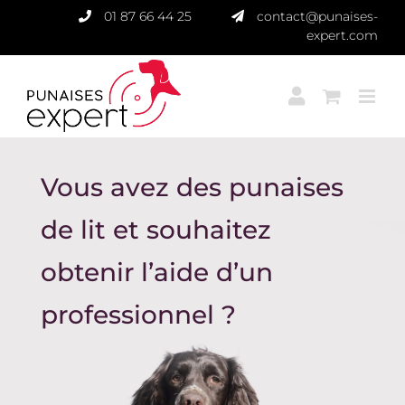
Passer
01 87 66 44 25
contact@punaises-
au
expert.com
contenu
Vous avez des punaises
de lit et souhaitez
obtenir l’aide d’un
professionnel ?