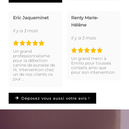
Eric Jaqueminet
Renty Marie-
Hélène
Il y a 3 mois
Il y a 3 mois
Un grand
professionnalisme
Un grand merci à
pour la détection
Emilio pour tousses
canine de punaise de
conseils ainsi que
lit. Intervention chez
pour son intervention.
un de nos clients ce
jour….
Déposez vous aussi votre avis !