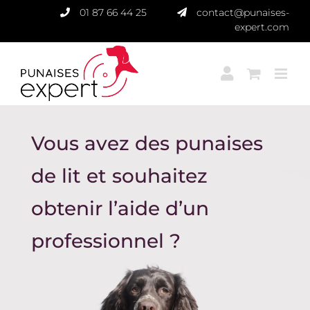
Passer
01 87 66 44 25
contact@punaises-
au
expert.com
contenu
Vous avez des punaises
de lit et souhaitez
obtenir l’aide d’un
professionnel ?