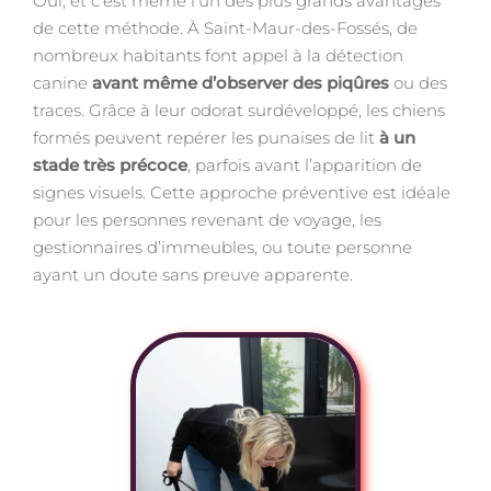
Oui, et c’est même l’un des plus grands avantages
de cette méthode. À Saint-Maur-des-Fossés, de
nombreux habitants font appel à la détection
canine
avant même d’observer des piqûres
ou des
traces. Grâce à leur odorat surdéveloppé, les chiens
formés peuvent repérer les punaises de lit
à un
stade très précoce
, parfois avant l’apparition de
signes visuels. Cette approche préventive est idéale
pour les personnes revenant de voyage, les
gestionnaires d’immeubles, ou toute personne
ayant un doute sans preuve apparente.