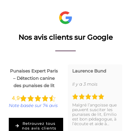
Nos avis clients sur Google
Punaises Expert Paris
Laurence Bund
– Détection canine
Il y a 3 mois
des punaises de lit
Malgré l’angoisse que
Note basée sur 74 avis
peuvent susciter les
punaises de lit, Emilio
est bon pédagogue, à
l’écoute et aide à…
Retrouvez tous
nos avis clients