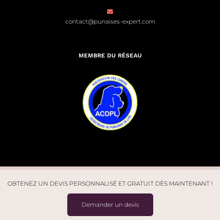
contact@punaises-expert.com
MEMBRE DU RÉSEAU
OBTENEZ UN DEVIS PERSONNALISÉ ET GRATUIT DÈS MAINTENANT !
© Punaises Expert 2026. Tous droits réservés | Site créé par
Léo
Demander un devis
Marchal
| Design par
Studio J7