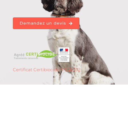
Demandez un devis
Certificat Certibiocide N°026592
Détection de punaises
de lit à
Strasbourg – 67 (Grand