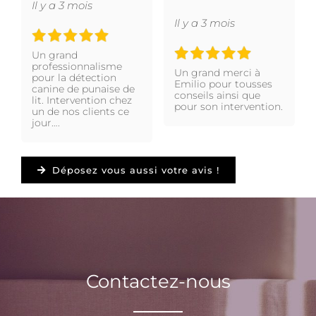
Il y a 3 mois
Il y a 3 mois
Un grand
professionnalisme
Un grand merci à
pour la détection
Emilio pour tousses
canine de punaise de
conseils ainsi que
lit. Intervention chez
pour son intervention.
un de nos clients ce
jour….
Déposez vous aussi votre avis !
Contactez-nous