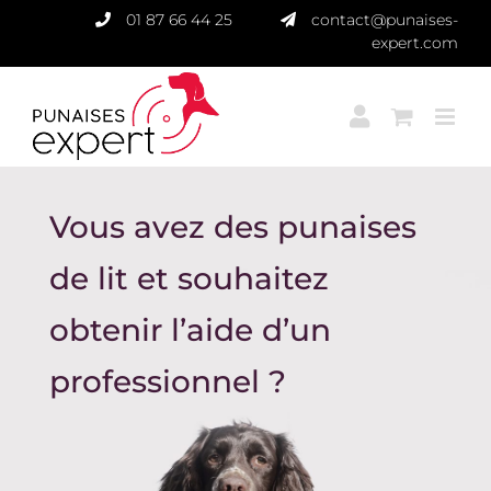
Passer
01 87 66 44 25
contact@punaises-
au
expert.com
contenu
Vous avez des punaises
de lit et souhaitez
obtenir l’aide d’un
professionnel ?