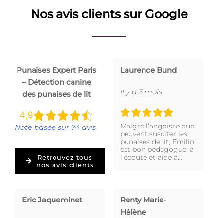
Nos avis clients sur Google
Punaises Expert Paris
Laurence Bund
– Détection canine
Il y a 3 mois
des punaises de lit
Malgré l’angoisse que
Note basée sur 74 avis
peuvent susciter les
punaises de lit, Emilio
est bon pédagogue, à
l’écoute et aide à…
Retrouvez tous
nos avis clients
Eric Jaqueminet
Renty Marie-
Hélène