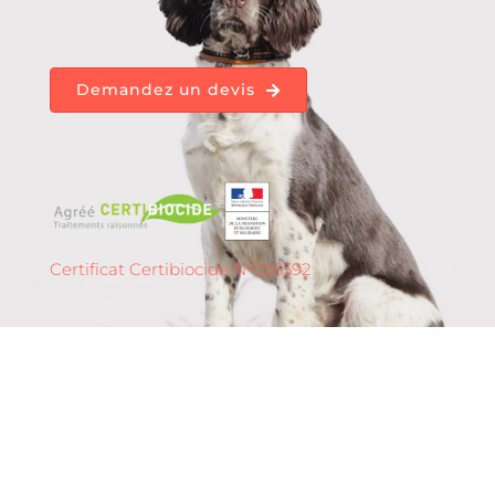
Demandez un devis
Certificat Certibiocide N°026592
Détection de punaises
de lit à
Toulon – 83 (Provence-