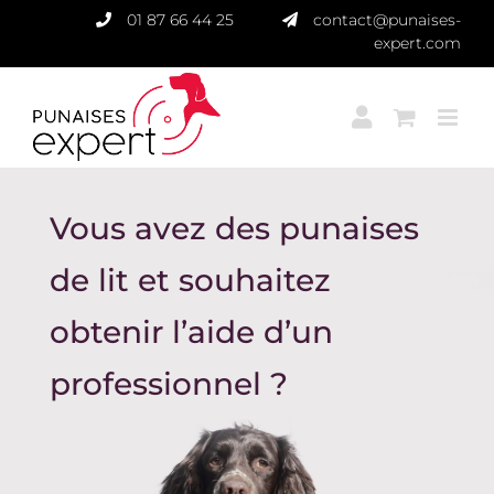
Passer
01 87 66 44 25
contact@punaises-
au
expert.com
contenu
Vous avez des punaises
de lit et souhaitez
obtenir l’aide d’un
professionnel ?