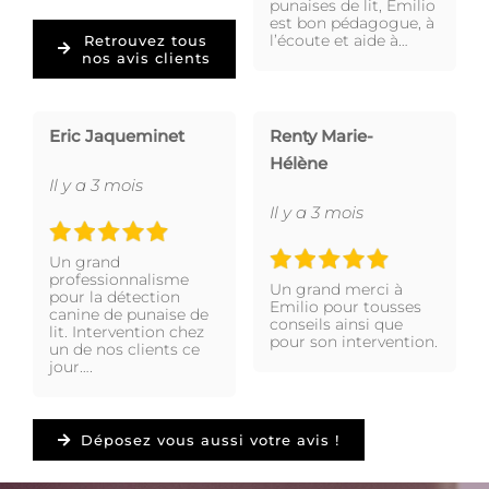
punaises de lit, Emilio
est bon pédagogue, à
l’écoute et aide à…
Retrouvez tous
nos avis clients
Eric Jaqueminet
Renty Marie-
Hélène
Il y a 3 mois
Il y a 3 mois
Un grand
professionnalisme
Un grand merci à
pour la détection
Emilio pour tousses
canine de punaise de
conseils ainsi que
lit. Intervention chez
pour son intervention.
un de nos clients ce
jour….
Déposez vous aussi votre avis !