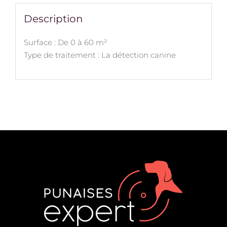
Description
Surface : De 0 à 60 m²
Type de traitement : La détection canine