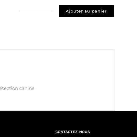
Ajouter au panier
quantité
de
Prospect
13007
MARSEILLE
détection canine
CONTACTEZ-NOUS