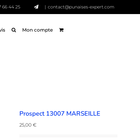
7 66 44 25
|
contact@punaises-expert.com
vis
Mon compte
Prospect 13007 MARSEILLE
25,00
€