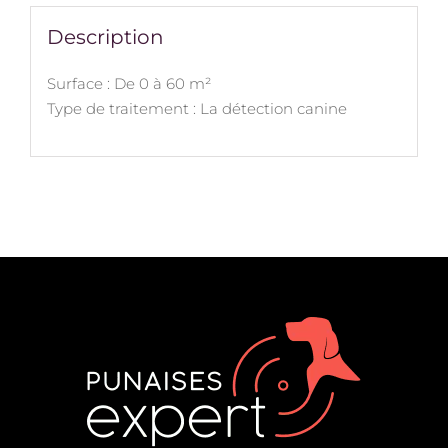
Description
Surface : De 0 à 60 m²
Type de traitement : La détection canine