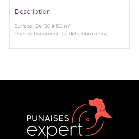
Description
Surface : De 120 à 150 m²
Type de traitement : La détection canine