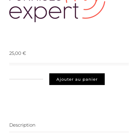
Prospect 18000 Bourges
25,00
€
Ajouter au panier
quantité
de
Prospect
18000
Bourges
Description