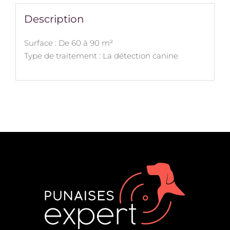
Description
Surface : De 60 à 90 m²
Type de traitement : La détection canine