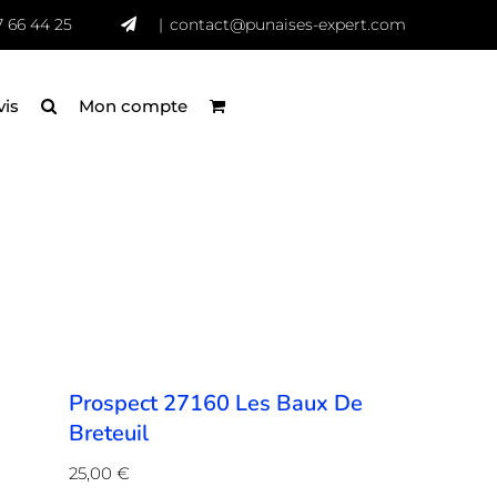
7 66 44 25
|
contact@punaises-expert.com
vis
Mon compte
Prospect 27160 Les Baux De
Breteuil
25,00
€