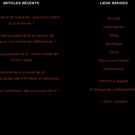
ARTICLES RÉCENTS
LIENS RAPIDES
e lit et meubles : que faut-il jeter
Accueil
ou conserver ?
L’entreprise
Blog
 de punaise de lit et piqûre de
ue : comment les différencier ?
Boutique
Devis
s punaises de lit : notre mode de
vie en cause
Parutions Presse
Partenaires
rsures de punaises de lit :
stiques, identification et solutions
Mentions légales
Politique de confidentiali
le traitement des punaises de lit ?
> Mon compte