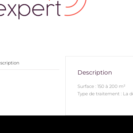
scription
Description
Surface : 150 à 200 m²
Type de traitement : La 