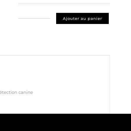
Ajouter au panier
quantité
de
Prospect
27160
Les
Baux
De
Breteuil
détection canine