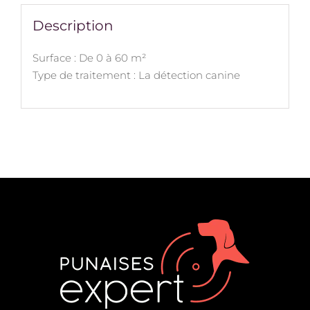
Description
Surface : De 0 à 60 m²
Type de traitement : La détection canine