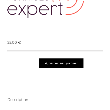
Prospect 27770 Saint Georges Motel
25,00
€
Ajouter au panier
quantité
de
Prospect
27770
Saint
Georges
Description
Motel