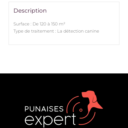
Description
Surface : De 120 à 150 m²
Type de traitement : La détection canine