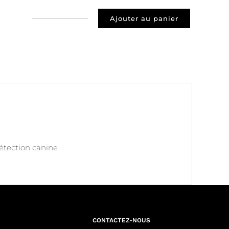
Ajouter au panier
quantité
de
Prospect
29000
Quimper
détection canine
CONTACTEZ-NOUS