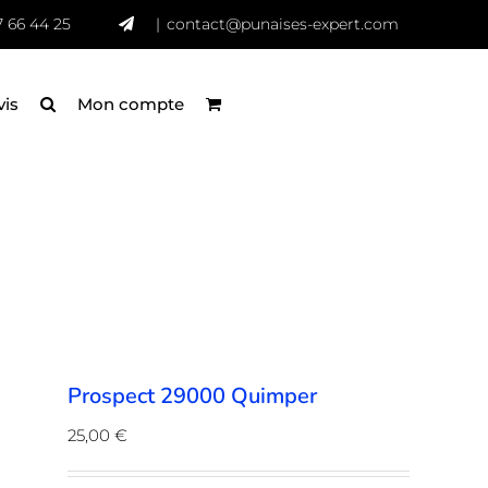
7 66 44 25
|
contact@punaises-expert.com
vis
Mon compte
Prospect 29000 Quimper
25,00
€