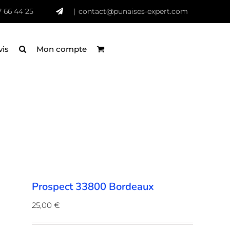
7 66 44 25
|
contact@punaises-expert.com
vis
Mon compte
Prospect 33800 Bordeaux
25,00
€