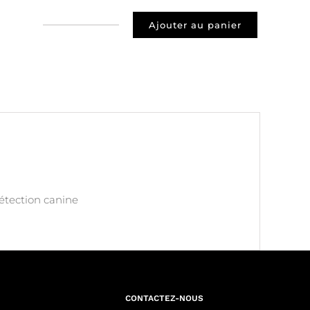
Ajouter au panier
quantité
de
Prospect
33800
Bordeaux
détection canine
CONTACTEZ-NOUS