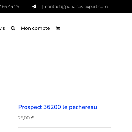
7 66 44 25
|
contact@punaises-expert.com
vis
Mon compte
Prospect 36200 le pechereau
25,00
€