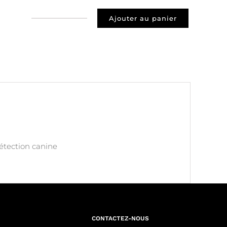
Ajouter au panier
quantité
de
Prospect
36200
le
pechereau
détection canine
CONTACTEZ-NOUS