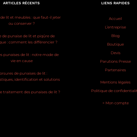
ARTICLES RÉCENTS
LIENS RAPIDES
e lit et meubles : que faut-il jeter
Accueil
ou conserver ?
L’entreprise
Blog
 de punaise de lit et piqûre de
ue : comment les différencier ?
Boutique
Devis
s punaises de lit : notre mode de
vie en cause
Parutions Presse
Partenaires
rsures de punaises de lit :
stiques, identification et solutions
Mentions légales
Politique de confidentiali
le traitement des punaises de lit ?
> Mon compte