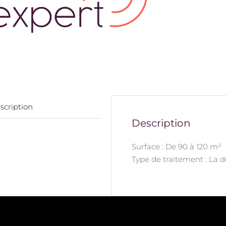
scription
Description
Surface : De 90 à 120 m²
Type de traitement : La 