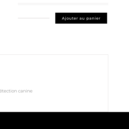
Ajouter au panier
quantité
de
Prospect
37270
MONTLOUIS-
SUR-
LOIRE
détection canine