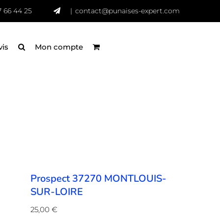
7 66 44 25
|
contact@punaises-expert.com
vis
Mon compte
Prospect 37270 MONTLOUIS-
SUR-LOIRE
25,00
€