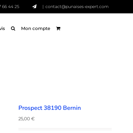
7 66 44 25
|
contact@punaises-expert.com
vis
Mon compte
Prospect 38190 Bernin
25,00
€