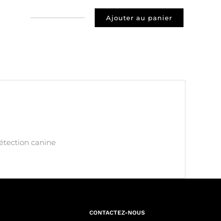
Ajouter au panier
quantité
de
Prospect
38190
Bernin
détection canine
CONTACTEZ-NOUS