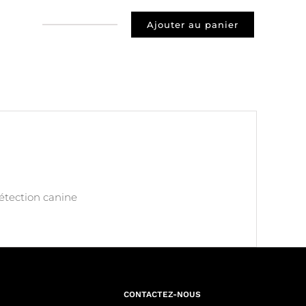
Ajouter au panier
quantité
de
Prospect
40110
Onesse
Laharie
détection canine
CONTACTEZ-NOUS