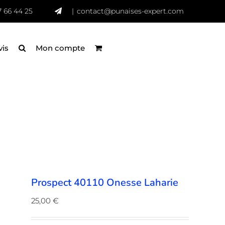
7 66 44 25
|
contact@punaises-expert.com
vis
Mon compte
Prospect 40110 Onesse Laharie
25,00
€