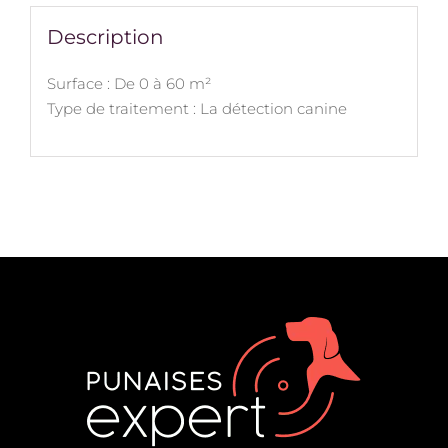
Description
Surface : De 0 à 60 m²
Type de traitement : La détection canine