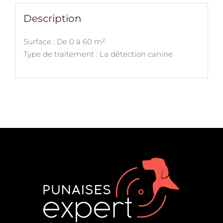
Description
Surface : De 0 à 60 m²
Type de traitement : La détection canine