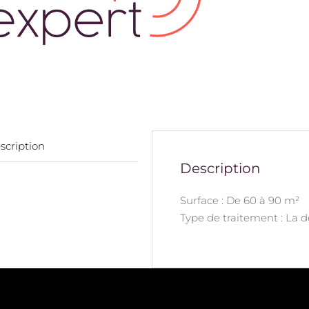
scription
Description
Surface : De 60 à 90 m²
Type de traitement : La 