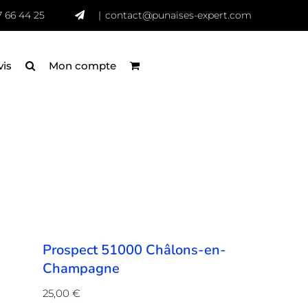
7 66 44 25
|
contact@punaises-expert.com
vis
Mon compte
Prospect 51000 Châlons-en-
Champagne
25,00
€