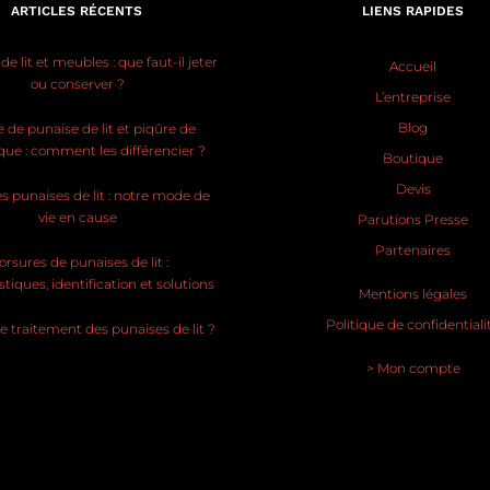
ARTICLES RÉCENTS
LIENS RAPIDES
e lit et meubles : que faut-il jeter
Accueil
ou conserver ?
L’entreprise
Blog
 de punaise de lit et piqûre de
ue : comment les différencier ?
Boutique
Devis
s punaises de lit : notre mode de
vie en cause
Parutions Presse
Partenaires
rsures de punaises de lit :
stiques, identification et solutions
Mentions légales
Politique de confidentiali
le traitement des punaises de lit ?
> Mon compte