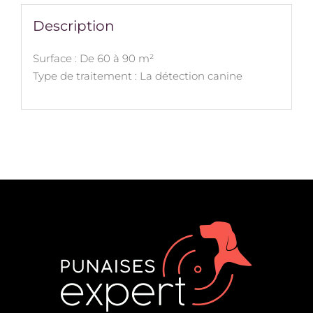
Description
Surface : De 60 à 90 m²
Type de traitement : La détection canine