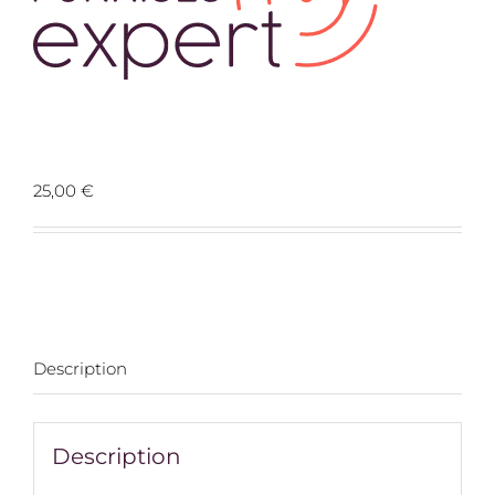
Prospect 59700 Marc-en-baroeul
25,00
€
Description
Description