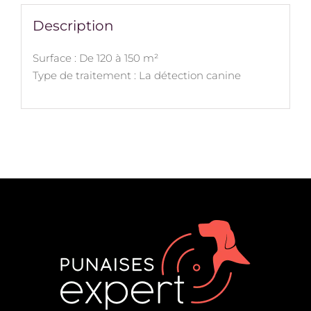
Description
Surface : De 120 à 150 m²
Type de traitement : La détection canine