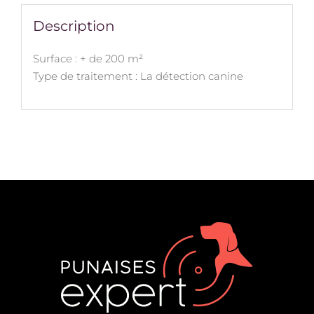
Description
Surface : + de 200 m²
Type de traitement : La détection canine