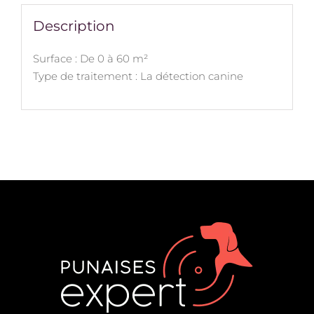
Description
Surface : De 0 à 60 m²
Type de traitement : La détection canine