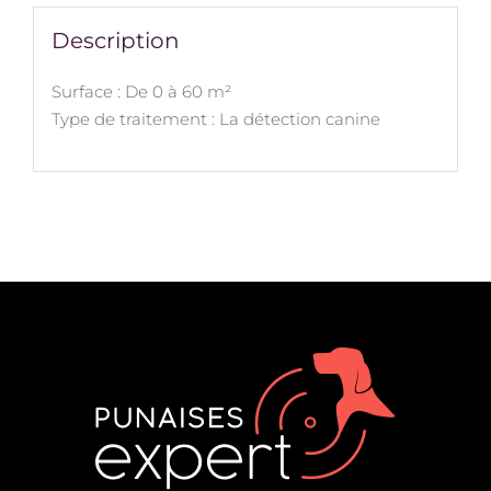
Description
Surface : De 0 à 60 m²
Type de traitement : La détection canine