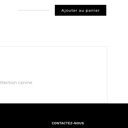
Ajouter au panier
quantité
de
Prospect
65000
TARBES
détection canine
CONTACTEZ-NOUS