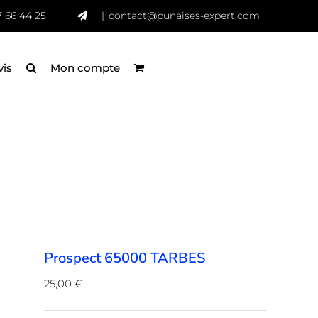
7 66 44 25
|
contact@punaises-expert.com
vis
Mon compte
Prospect 65000 TARBES
25,00
€