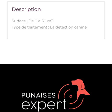
Description
Surface : De 0 à 60 m²
Type de traitement : La détection canine