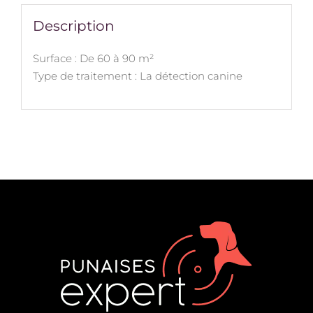
Description
Surface : De 60 à 90 m²
Type de traitement : La détection canine