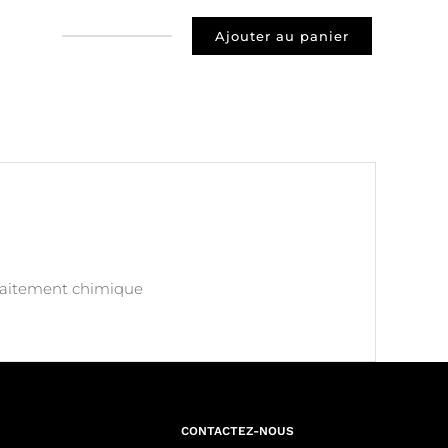
Ajouter au panier
quantité
de
Prospect
69003
Lyon
traitement chimique
CONTACTEZ-NOUS