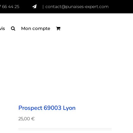
7 66 44 25
|
contact@punaises-expert.com
vis
Mon compte
Prospect 69003 Lyon
25,00
€